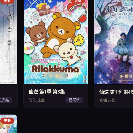
更新
更新
▶ 播放
▶ 播放
仙逆 第1季 第3集
仙逆 第1季 第4
修仙·热血
已完结
修仙·热血
已完结
更新