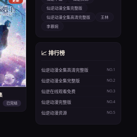
更新
仙逆动漫全集完整版
仙逆动漫全集高清完整版
王林
李慕婉
📈 排行榜
仙逆动漫全集高清完整版
NO.1
仙逆动漫全集完整版
NO.2
仙逆在线观看免费
NO.3
集
仙逆动漫完整版
NO.4
已完结
仙逆动漫资源
NO.5