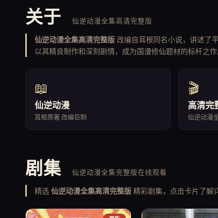
关于
仙逆动漫全集高清完整版
仙逆动漫全集高清完整版
改编自耳根同名小说，讲述了平
以其精良制作和深刻剧情，成为国漫修仙题材的标杆之
📖
🎬
仙逆动漫
高清完
耳根原著 改编巨制
仙逆动漫
剧集
仙逆动漫全集完整版在线观看
精选
仙逆动漫全集高清完整版
精彩剧集，点击卡片了解