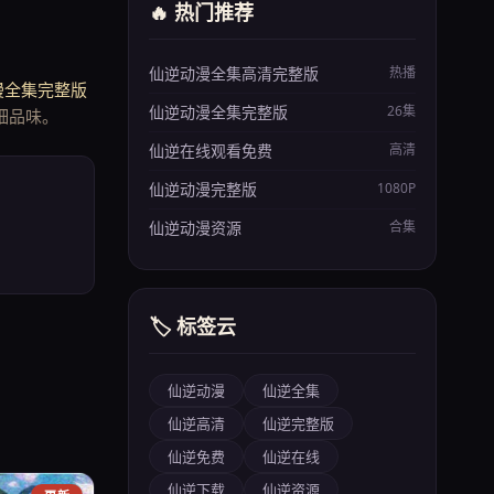
🔥 热门推荐
仙逆动漫全集高清完整版
热播
漫全集完整版
仙逆动漫全集完整版
26集
细品味。
仙逆在线观看免费
高清
仙逆动漫完整版
1080P
仙逆动漫资源
合集
🏷️ 标签云
仙逆动漫
仙逆全集
仙逆高清
仙逆完整版
仙逆免费
仙逆在线
仙逆下载
仙逆资源