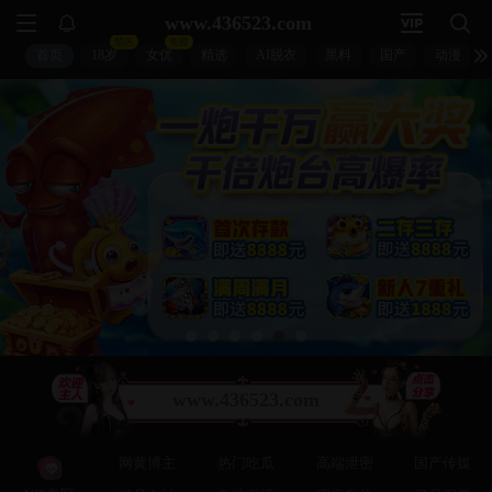
仙逆
动漫
首页
关于
剧集
角色
剧照
资讯
留言
首页
›
动漫
›
仙逆动漫全集高清完整版