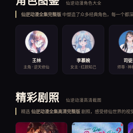
角色图鉴
仙逆动漫角色大全
仙逆动漫全集完整版
中塑造了众多经典角色，每一个都
王林
李慕婉
司徒
主角 · 逆天修仙
女主 · 红颜知己
师尊 · 
精彩剧照
仙逆动漫高清截图
精选
仙逆动漫全集高清完整版
剧照，感受修仙世界的视