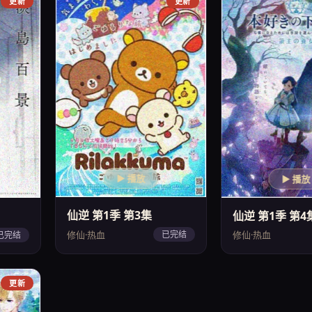
更新
更新
▶ 播放
▶ 播放
仙逆 第1季 第3集
仙逆 第1季 第4
修仙·热血
已完结
修仙·热血
已完结
更新