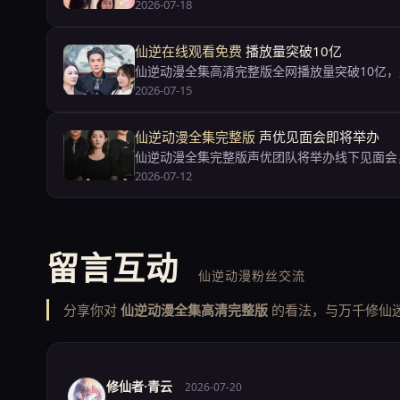
2026-07-18
仙逆在线观看免费
播放量突破10亿
仙逆动漫全集高清完整版全网播放量突破10亿
2026-07-15
仙逆动漫全集完整版
声优见面会即将举办
仙逆动漫全集完整版声优团队将举办线下见面会
2026-07-12
留言互动
仙逆动漫粉丝交流
分享你对
仙逆动漫全集高清完整版
的看法，与万千修仙
修仙者·青云
2026-07-20