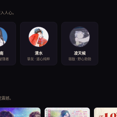
深入人心。
南
清水
凌天候
神秘强者
挚友 · 道心纯粹
宿敌 · 野心勃勃
觉震撼。