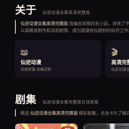
关于
仙逆动漫全集高清完整版
仙逆动漫全集高清完整版
改编自耳根同名小说，讲述了平
以其精良制作和深刻剧情，成为国漫修仙题材的标杆之
📖
🎬
仙逆动漫
高清完
耳根原著 改编巨制
仙逆动漫
剧集
仙逆动漫全集完整版在线观看
精选
仙逆动漫全集高清完整版
精彩剧集，点击卡片了解