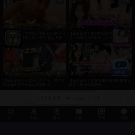
仙逆动漫全集高清完整版